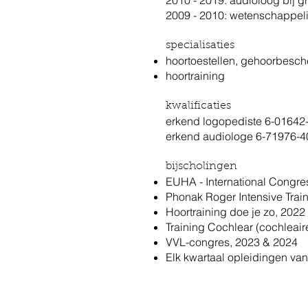
2010 - 2019: audioloog bij g
2009 - 2010: wetenschappel
specialisaties
hoortoestellen, gehoorbesch
hoortraining
kwalificaties
erkend logopediste 6-01642
erkend audiologe 6-71976-4
bijscholingen​
EUHA - International Congre
Phonak Roger Intensive Trai
Hoortraining doe je zo, 2022
Training Cochlear (cochleair
VVL-congres, 2023 & 2024
Elk kwartaal opleidingen va