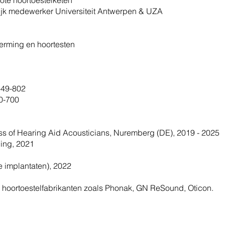
rote hoortoestelketen
ijk medewerker Universiteit Antwerpen & UZA
erming en hoortesten
-49-802
0-700
ss of Hearing Aid Acousticians, Nuremberg (DE), 2019 - 2025
ning, 2021
e implantaten), 2022
n hoortoestelfabrikanten zoals Phonak, GN ReSound, Oticon.