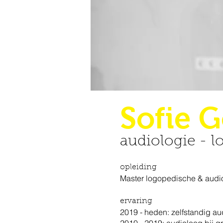
Sofie 
audiologie -
l
opleiding
Master logopedische & aud
ervaring
2019 - heden: zelfstandig aud